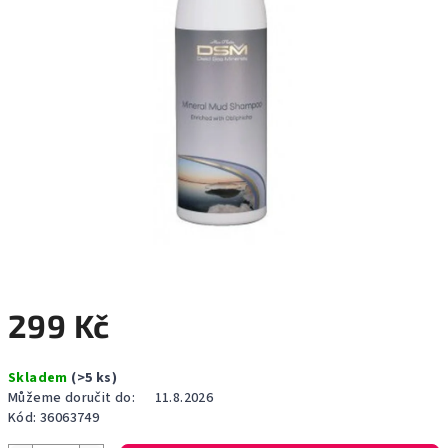
299 Kč
Měrná
Skladem
(>5 ks)
cena:
Můžeme doručit do:
11.8.2026
Kód:
36063749