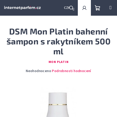
Přejít
na
CZK
obsah
Nákupní
Hledat
Přihlášení
DSM Mon Platin bahenní
košík
šampon s rakytníkem 500
ml
MON PLATIN
Průměrné
Neohodnoceno
Podrobnosti hodnocení
hodnocení
produktu
je
0,0
z
5
hvězdiček.