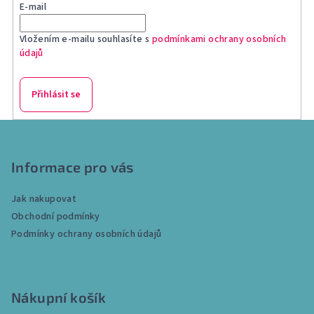
E-mail
Vložením e-mailu souhlasíte s
podmínkami ochrany osobních
údajů
Přihlásit se
Z
á
p
Informace pro vás
a
Jak nakupovat
t
Obchodní podmínky
í
Podmínky ochrany osobních údajů
Nákupní košík