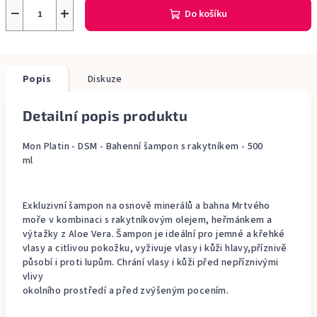
−
+
Do košíku
Popis
Diskuze
Detailní popis produktu
Mon Platin - DSM - Bahenní šampon s rakytníkem - 500
ml
Exkluzivní šampon na osnově minerálů a bahna Mrtvého
moře v kombinaci s rakytníkovým olejem, heřmánkem a
výtažky z Aloe Vera. Šampon je ideální pro jemné a křehké
vlasy a citlivou pokožku, vyživuje vlasy i kůži hlavy,příznivě
působí i proti lupům. Chrání vlasy i kůži před nepříznivými
vlivy
okolního prostředí a před zvýšeným pocením.