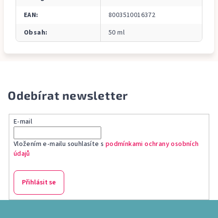
EAN
:
8003510016372
Obsah
:
50 ml
Odebírat newsletter
E-mail
Vložením e-mailu souhlasíte s
podmínkami ochrany osobních
údajů
Přihlásit se
Z