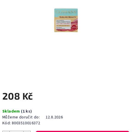
208 Kč
Měrná
Skladem
(1 ks)
cena:
Můžeme doručit do:
12.8.2026
Kód:
8003510016372