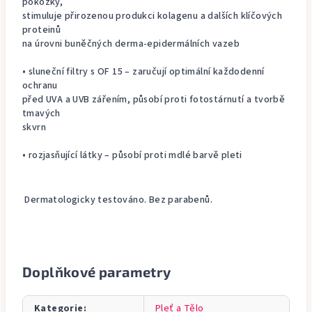
pokožky,
stimuluje přirozenou produkci kolagenu a dalších klíčových
proteinů
na úrovni buněčných derma-epidermálních vazeb
• sluneční filtry s OF 15 – zaručují optimální každodenní
ochranu
před UVA a UVB zářením, působí proti fotostárnutí a tvorbě
tmavých
skvrn
• rozjasňující látky – působí proti mdlé barvě pleti
Dermatologicky testováno. Bez parabenů.
Doplňkové parametry
Kategorie
:
Pleť a Tělo