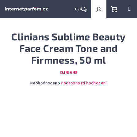
Přejít
na
CZK
obsah
Nákupní
Hledat
Přihlášení
Clinians Sublime Beauty
košík
Face Cream Tone and
Firmness, 50 ml
CLINIANS
Průměrné
Neohodnoceno
Podrobnosti hodnocení
hodnocení
produktu
je
0,0
z
5
hvězdiček.