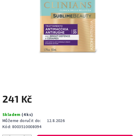
241 Kč
Měrná
Skladem
(4 ks)
cena:
Můžeme doručit do:
12.8.2026
Kód:
8003510008094