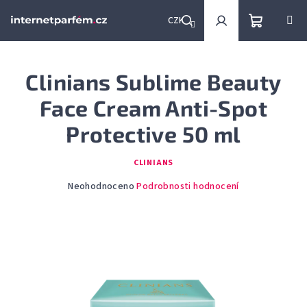
Přejít
na
CZK
obsah
Nákupní
Hledat
Přihlášení
Clinians Sublime Beauty
košík
Face Cream Anti-Spot
Protective 50 ml
CLINIANS
Průměrné
Neohodnoceno
Podrobnosti hodnocení
hodnocení
produktu
je
0,0
z
5
hvězdiček.