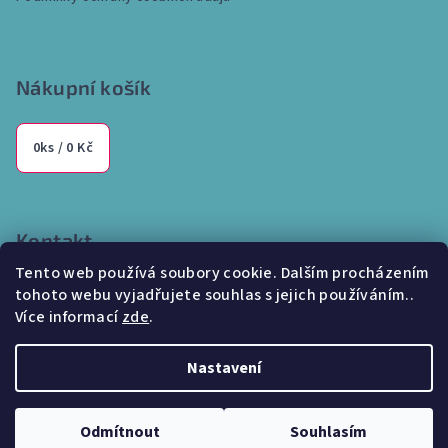
Nákupní košík
0
ks /
0 Kč
Kontakt
Tento web používá soubory cookie. Dalším procházením
info
@
internetparfem.cz
tohoto webu vyjadřujete souhlas s jejich používáním..
603 100 829
Více informací
zde
.
Nastavení
Copyright 2026
Internetparfem.cz
. Všechna práva vyhrazena.
Odmítnout
Souhlasím