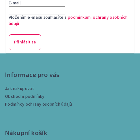
E-mail
Vložením e-mailu souhlasíte s
podmínkami ochrany osobních
údajů
Přihlásit se
Z
á
p
Informace pro vás
a
Jak nakupovat
t
Obchodní podmínky
í
Podmínky ochrany osobních údajů
Nákupní košík