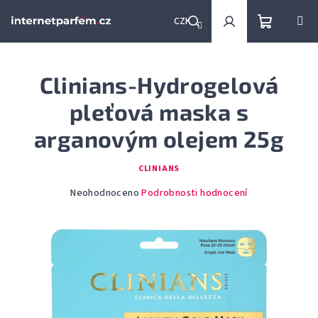
Přejít
na
CZK
obsah
Nákupní
Hledat
Přihlášení
Clinians-Hydrogelová
košík
pleťová maska s
arganovým olejem 25g
CLINIANS
Průměrné
Neohodnoceno
Podrobnosti hodnocení
hodnocení
produktu
je
0,0
z
5
hvězdiček.