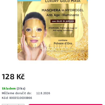
128 Kč
Měrná
Skladem
(3 ks)
cena:
Můžeme doručit do:
12.8.2026
Kód:
8003510030866