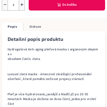
−
+
Do košíku
Popis
Diskuze
Detailní popis produktu
Hydrogelová Anti-aging pleťová maska s arganovým olejem
a s
obsahem částic zlata.
Luxusní zlatá maska - intenzivní zkrášlující profesionální
ošetření , které pomáhá snižovat projevy stárnutí.
Pleť je více hydratovaná, jasnější a hladší již po 20-30
minutách. Maska je složena ze dvou částí, jedna pro vrchní
část