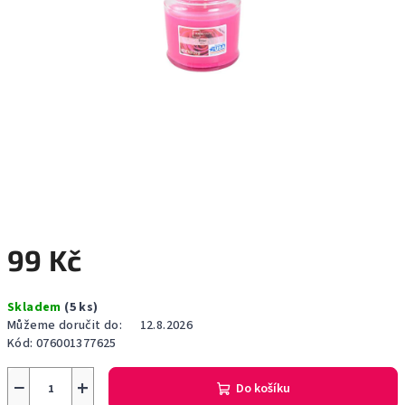
99 Kč
Měrná
Skladem
(5 ks)
cena:
Můžeme doručit do:
12.8.2026
Kód:
076001377625
−
+
Do košíku