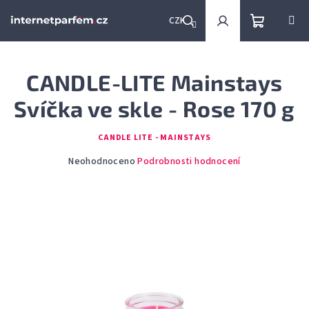
Přejít
na
CZK
obsah
Nákupní
Hledat
Přihlášení
CANDLE-LITE Mainstays
košík
Svíčka ve skle - Rose 170 g
CANDLE LITE - MAINSTAYS
Průměrné
Neohodnoceno
Podrobnosti hodnocení
hodnocení
produktu
je
0,0
z
5
hvězdiček.