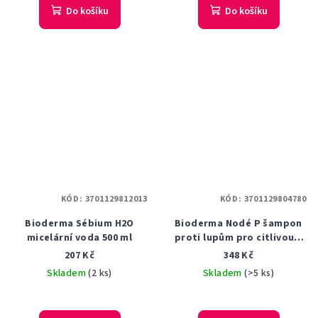
produktu
Do košíku
Do košíku
je
5,0
z
5
hvězdiček.
KÓD:
3701129812013
KÓD:
3701129804780
Bioderma Sébium H2O
Bioderma Nodé P šampon
micelární voda 500 ml
proti lupům pro citlivou a
podrážděnou pokožku
207 Kč
348 Kč
Anti-dandruff Soothing
Skladem
(2 ks)
Skladem
(>5 ks)
Shampoo 400 ml