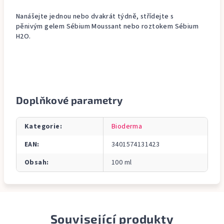
Nanášejte jednou nebo dvakrát týdně, střídejte s
pěnivým gelem Sébium Moussant nebo roztokem Sébium
H2O.
Doplňkové parametry
Kategorie
:
Bioderma
EAN
:
3401574131423
Obsah
:
100 ml
Související produkty