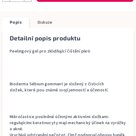
Popis
Diskuze
Detailní popis produktu
Peelingový gel pro zklidňující čištění pleti
Bioderma Sébium gommant je složený z čisticích
složek, které jsou známé svojí jemností a účinností.
Mikročastice posilněné účinnými aktivními složkami
regulujícími keratinocyty mají mechanický účinek na vyrážky
a akné.
Urychlují odstranění nečistot, čímž podporují obnovu buněk.