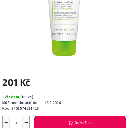
201 Kč
Měrná
Skladem
(>5 ks)
cena:
Můžeme doručit do:
12.8.2026
Kód:
3401574131423
−
+
Do košíku