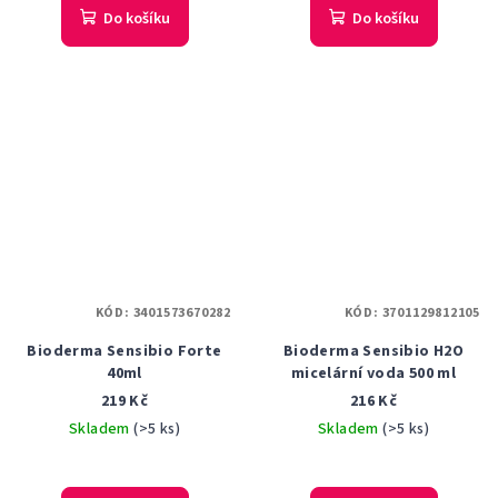
Do košíku
Do košíku
KÓD:
3401573670282
KÓD:
3701129812105
Bioderma Sensibio Forte
Bioderma Sensibio H2O
40ml
micelární voda 500 ml
219 Kč
216 Kč
Skladem
(>5 ks)
Skladem
(>5 ks)
Průměrné
hodnocení