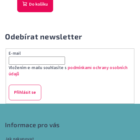
Do košíku
Odebírat newsletter
E-mail
Vložením e-mailu souhlasíte s
podmínkami ochrany osobních
údajů
Přihlásit se
Z
á
p
Informace pro vás
a
Jak nakupovat