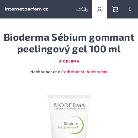
Přejít
na
CZK
obsah
Nákupní
Hledat
Přihlášení
Bioderma Sébium gommant
košík
peelingový gel 100 ml
BIODERMA
Průměrné
Neohodnoceno
Podrobnosti hodnocení
hodnocení
produktu
je
0,0
z
5
hvězdiček.