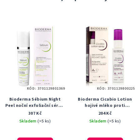
KÓD:
3701129801369
KÓD:
3701129800225
Bioderma Sébium Night
Bioderma Cicabio Lotion
Peel noční exfoliační sérum
hojivé mléko proti
proti nedokonalostem
podráždění a svědění
307 Kč
204 Kč
pleti 40 ml
pokožky ve spreji 40 ml
Skladem
(>5 ks)
Skladem
(>5 ks)