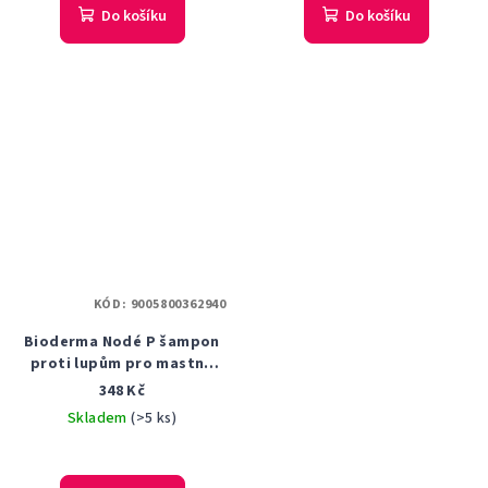
Do košíku
Do košíku
KÓD:
9005800362940
Bioderma Nodé P šampon
proti lupům pro mastné
vlasy Anti-dandruff
348 Kč
Purifying Shampoo 400 ml
Skladem
(>5 ks)