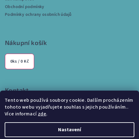
t
Obchodní podmínky
í
Podmínky ochrany osobních údajů
Nákupní košík
0
ks /
0 Kč
Kontakt
Tento web používá soubory cookie. Dalším procházením
info
@
internetparfem.cz
tohoto webu vyjadřujete souhlas s jejich používáním..
603 100 829
Více informací
zde
.
Nastavení