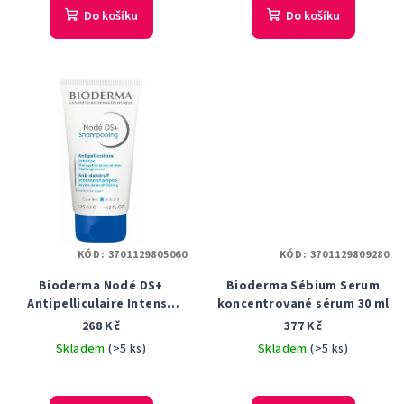
Do košíku
Do košíku
KÓD:
3701129805060
KÓD:
3701129809280
Bioderma Nodé DS+
Bioderma Sébium Serum
Antipelliculaire Intense
koncentrované sérum 30 ml
šampon proti lupům 125 ml
268 Kč
377 Kč
Skladem
(>5 ks)
Skladem
(>5 ks)