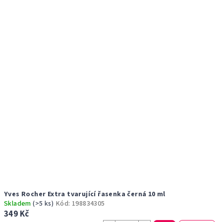
r
p
o
i
d
s
u
p
k
r
t
o
ů
d
u
k
t
ů
Yves Rocher Extra tvarující řasenka černá 10 ml
Skladem
(>5 ks)
Kód:
198834305
349 Kč