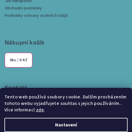
Jak nakupovat
u
t
Obchodní podmínky
í
Podmínky ochrany osobních údajů
Nákupní košík
0
ks /
0 Kč
Kontakt
Tento web používá soubory cookie. Dalším procházením
info
@
internetparfem.cz
tohoto webu vyjadřujete souhlas s jejich používáním..
603 100 829
Více informací
zde
.
Nastavení