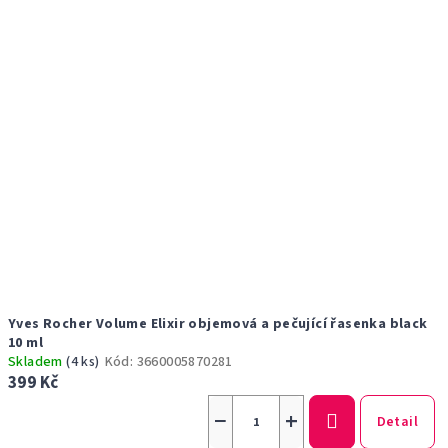
Yves Rocher Volume Elixir objemová a pečující řasenka black
10 ml
Skladem
(4 ks)
Kód:
3660005870281
399 Kč
−
+
Detail