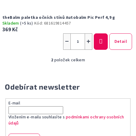
theBalm paletka očních stínů Autobalm Pic Perf 4,9 g
Skladem
(>5 ks)
Kód:
681619814457
369 Kč
−
+
Detail
2
položek celkem
O
v
l
á
Odebírat newsletter
d
a
E-mail
c
í
Vložením e-mailu souhlasíte s
podmínkami ochrany osobních
p
údajů
r
v