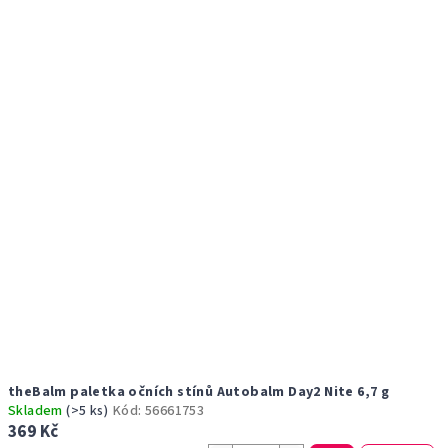
r
p
o
i
d
s
u
p
k
r
t
o
ů
d
u
k
t
ů
theBalm paletka očních stínů Autobalm Day2 Nite 6,7 g
Skladem
(>5 ks)
Kód:
56661753
369 Kč