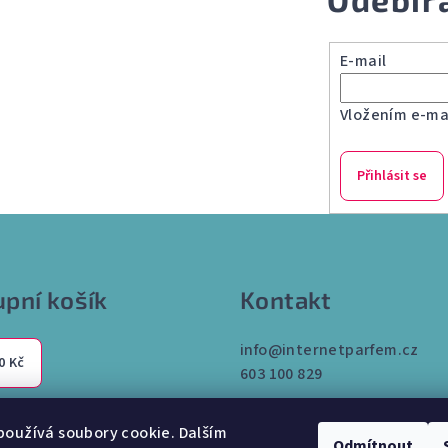
E-mail
Vložením e-mai
Přihlásit se
pní košík
Kontakt
info
@
internetparfem.cz
0 Kč
603 100 829
oužívá soubory cookie. Dalším
Odmítnout