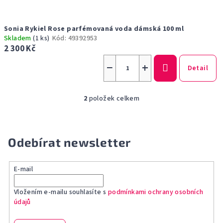
Sonia Rykiel Rose parfémovaná voda dámská 100 ml
Skladem
(1 ks)
Kód:
49392953
2 300 Kč
−
+
Detail
2
položek celkem
O
v
l
á
Odebírat newsletter
d
a
E-mail
c
í
Vložením e-mailu souhlasíte s
podmínkami ochrany osobních
p
údajů
r
v