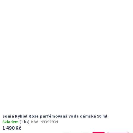
r
p
o
i
d
s
u
p
k
r
t
o
ů
d
u
k
t
ů
Sonia Rykiel Rose parfémovaná voda dámská 50 ml
Skladem
(1 ks)
Kód:
49392934
1 490 Kč