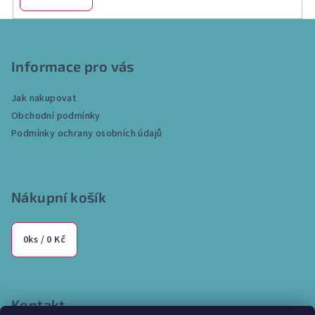
Z
á
p
Informace pro vás
a
Jak nakupovat
t
Obchodní podmínky
í
Podmínky ochrany osobních údajů
Nákupní košík
0
ks /
0 Kč
Kontakt