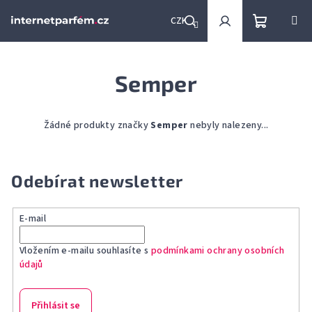
Přejít
na
CZK
obsah
Nákupní
Hledat
Přihlášení
Semper
košík
Žádné produkty značky
Semper
nebyly nalezeny...
Odebírat newsletter
E-mail
Vložením e-mailu souhlasíte s
podmínkami ochrany osobních
údajů
Přihlásit se