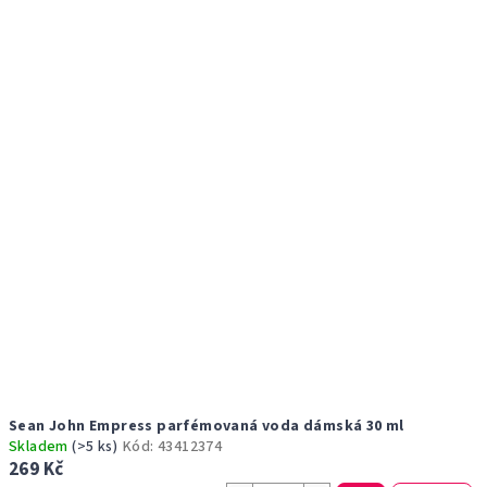
r
p
o
i
d
s
u
p
k
r
t
o
ů
d
u
k
t
ů
Sean John Empress parfémovaná voda dámská 30 ml
Skladem
(>5 ks)
Kód:
43412374
269 Kč