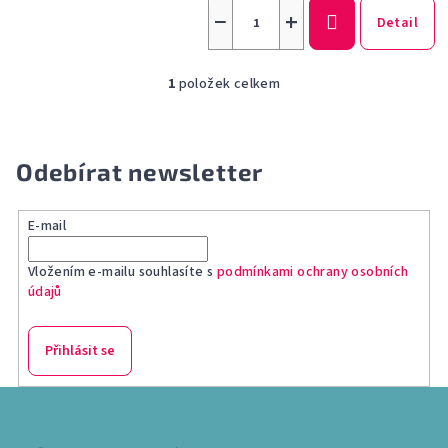
−
+
Detail
1
položek celkem
O
v
l
á
Odebírat newsletter
d
a
E-mail
c
í
Vložením e-mailu souhlasíte s
podmínkami ochrany osobních
p
údajů
r
v
k
Přihlásit se
y
v
Z
ý
á
p