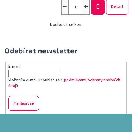
−
+
Detail
1
položek celkem
O
v
l
á
Odebírat newsletter
d
a
E-mail
c
í
Vložením e-mailu souhlasíte s
podmínkami ochrany osobních
p
údajů
r
v
k
Přihlásit se
y
v
Z
ý
á
p