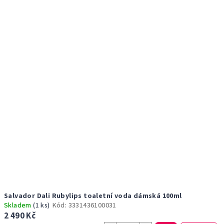
r
p
o
i
d
s
u
p
k
r
t
o
ů
d
u
k
t
ů
Salvador Dali Rubylips toaletní voda dámská 100ml
Skladem
(1 ks)
Kód:
3331436100031
2 490 Kč