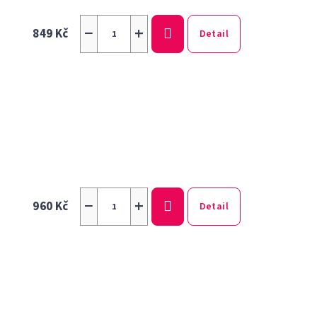
−
+
849 Kč
Detail
−
+
960 Kč
Detail