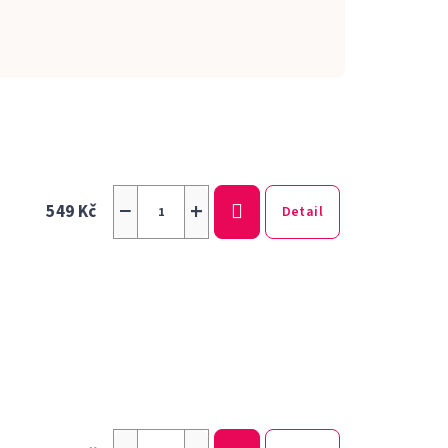
−
+
549 Kč
Detail