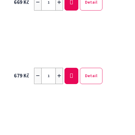
−
+
669 Kč
Detail
−
+
679 Kč
Detail