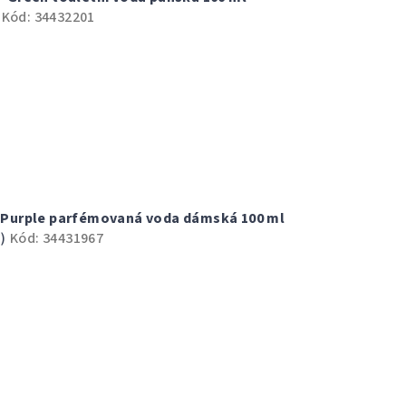
Kód:
34432201
60 Purple parfémovaná voda dámská 100 ml
)
Kód:
34431967