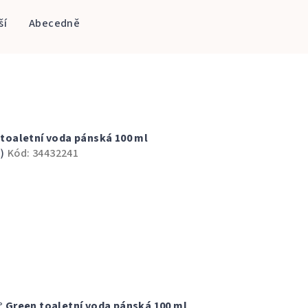
ší
Abecedně
0 toaletní voda pánská 100 ml
)
Kód:
34432241
0° Green toaletní voda pánská 100 ml