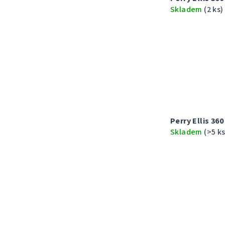
u
t
Skladem
(2 ks)
k
ů
t
ů
Perry Ellis 3
Skladem
(>5 ks