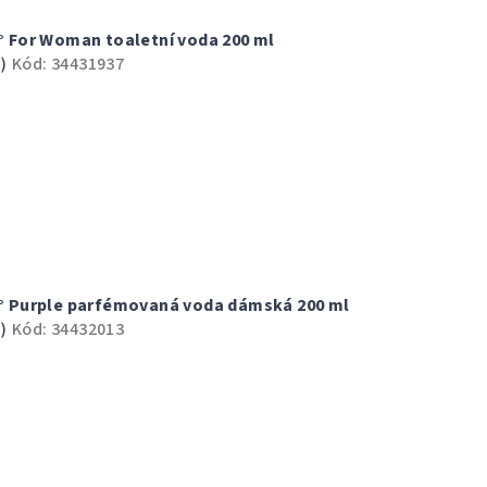
0° For Woman toaletní voda 200 ml
)
Kód:
34431937
60° Purple parfémovaná voda dámská 200 ml
)
Kód:
34432013