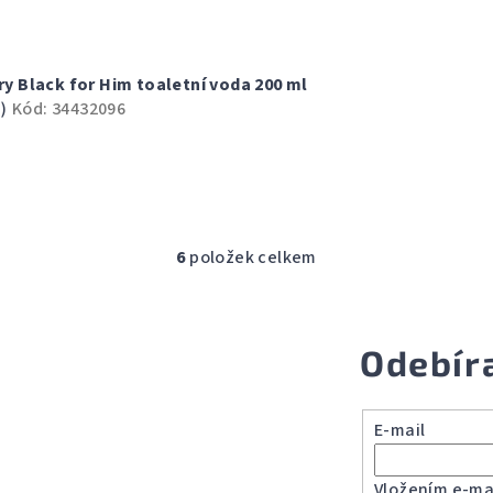
rry Black for Him toaletní voda 200 ml
)
Kód:
34432096
6
položek celkem
O
v
l
Odebír
á
d
a
E-mail
c
í
Vložením e-mai