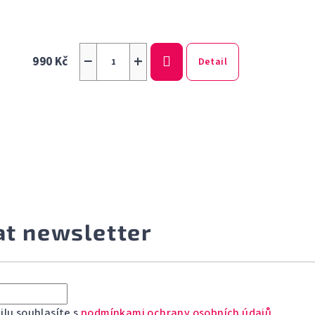
−
+
990 Kč
Detail
at newsletter
lu souhlasíte s
podmínkami ochrany osobních údajů