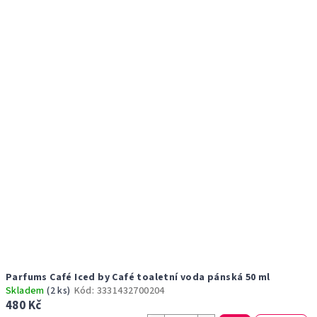
r
p
o
i
d
s
u
p
k
r
t
o
ů
d
u
k
t
ů
Parfums Café Iced by Café toaletní voda pánská 50 ml
Skladem
(2 ks)
Kód:
3331432700204
480 Kč