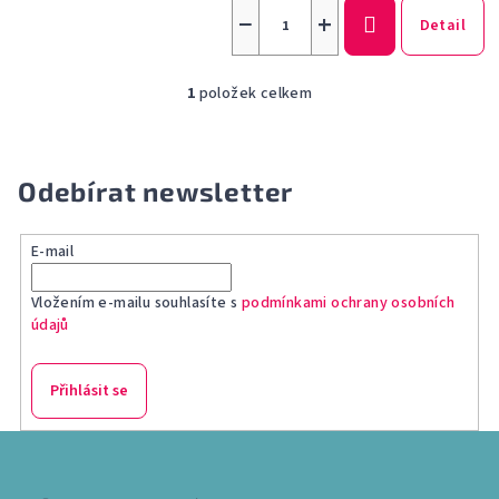
−
+
Detail
1
položek celkem
O
v
l
á
Odebírat newsletter
d
a
E-mail
c
í
Vložením e-mailu souhlasíte s
podmínkami ochrany osobních
p
údajů
r
v
k
Přihlásit se
y
v
Z
ý
á
p