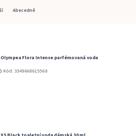
ší
Abecedně
 Olympea Flora Intense parfémovaná voda
)
Kód:
3349668615568
XS Black toaletní voda dámská 30 ml