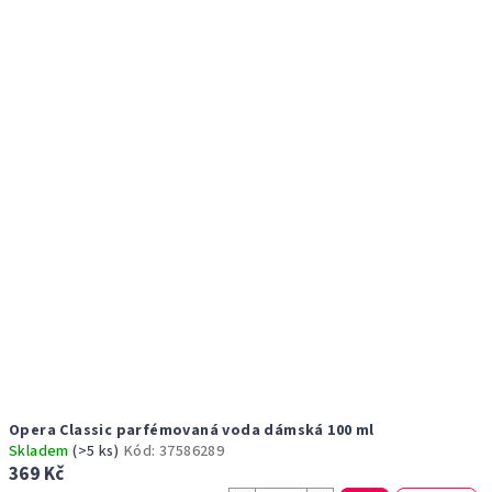
r
p
o
i
d
s
u
p
k
r
t
o
ů
d
u
k
t
ů
Opera Classic parfémovaná voda dámská 100 ml
Skladem
(>5 ks)
Kód:
37586289
369 Kč