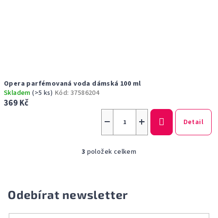
Opera parfémovaná voda dámská 100 ml
Skladem
(>5 ks)
Kód:
37586204
369 Kč
−
+
Detail
3
položek celkem
O
v
l
á
Odebírat newsletter
d
a