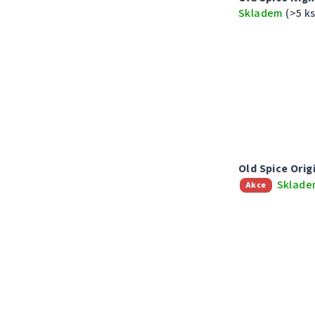
u
t
Skladem
(>5 ks
k
ů
t
ů
Old Spice Orig
Sklad
Akce