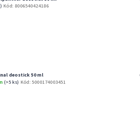
)
Kód:
8006540424186
inal deostick 50 ml
em
(>5 ks)
Kód:
5000174003451