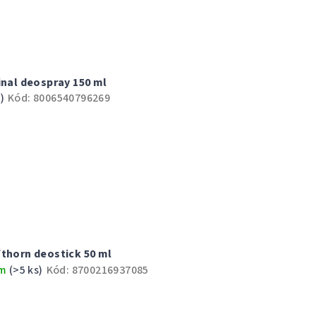
inal deospray 150 ml
)
Kód:
8006540796269
fthorn deostick 50 ml
em
(>5 ks)
Kód:
8700216937085