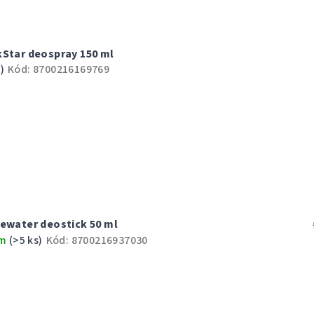
kStar deospray 150 ml
)
Kód:
8700216169769
tewater deostick 50 ml
em
(>5 ks)
Kód:
8700216937030