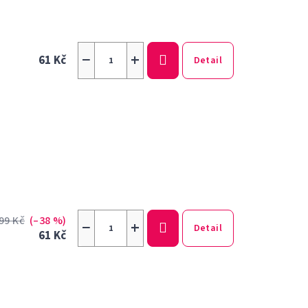
−
+
61 Kč
Detail
99 Kč
(–38 %)
−
+
Detail
61 Kč