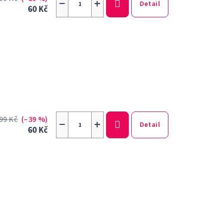
−
+
Detail
60 Kč
99 Kč
(–39 %)
−
+
Detail
60 Kč