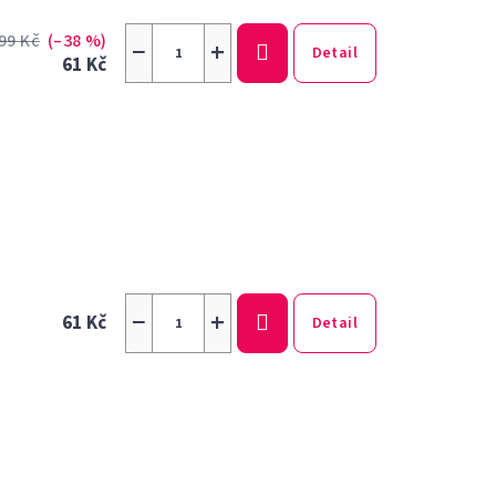
99 Kč
(–38 %)
−
+
Detail
61 Kč
−
+
61 Kč
Detail