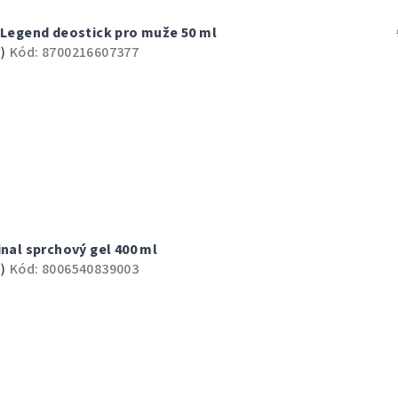
c Legend deostick pro muže 50 ml
)
Kód:
8700216607377
inal sprchový gel 400 ml
)
Kód:
8006540839003