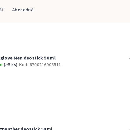
ší
Abecedně
rglove Men deostick 50 ml
em
(>5 ks)
Kód:
8700216908511
htpanther deostick 50 ml