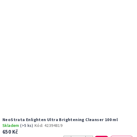
r
p
o
i
d
s
u
p
k
r
t
o
ů
d
u
k
t
ů
NeoStrata Enlighten Ultra Brightening Cleanser 100 ml
Skladem
(>5 ks)
Kód:
42394819
650 Kč