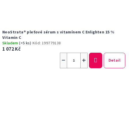
NeoStrata® pleťové sérum s vitamínem C Enlighten 15 %
Vitamin C
Skladem
(>5 ks)
Kód:
199779138
1 072 Kč
−
+
Detail