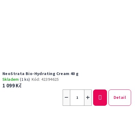
NeoStrata Bio-Hydrating Cream 40 g
Skladem
(1 ks)
Kód:
42394625
1 099 Kč
−
+
Detail