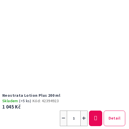
Neostrata Lotion Plus 200 ml
Skladem
(>5 ks)
Kód:
42394923
1 045 Kč
−
+
Detail