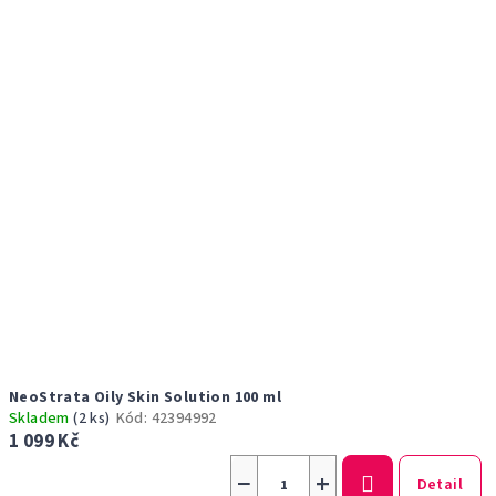
NeoStrata Oily Skin Solution 100 ml
Skladem
(2 ks)
Kód:
42394992
1 099 Kč
−
+
Detail