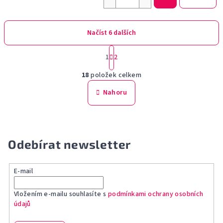
Načíst 6 dalších
S
1
2
t
O
r
18
položek celkem
á
v
n
l
Nahoru
k
á
o
d
v
a
á
n
c
Odebírat newsletter
í
í
p
r
E-mail
v
k
Vložením e-mailu souhlasíte s
podmínkami ochrany osobních
údajů
y
v