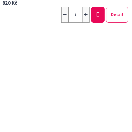
820 Kč
−
+
Detail