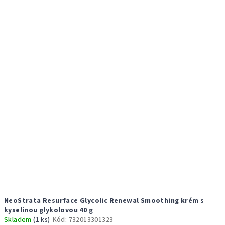
NeoStrata Resurface Glycolic Renewal Smoothing krém s
kyselinou glykolovou 40 g
Skladem
(1 ks)
Kód:
732013301323