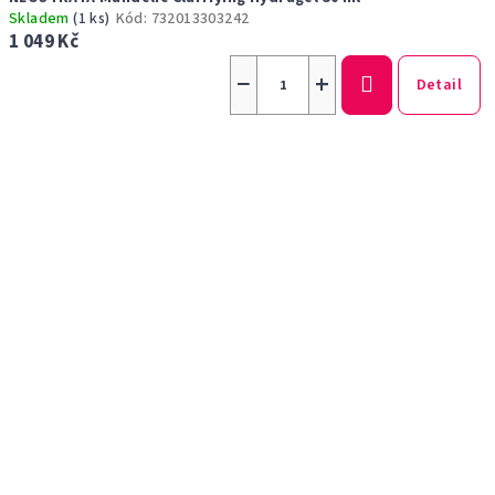
Skladem
(1 ks)
Kód:
732013303242
1 049 Kč
−
+
Detail