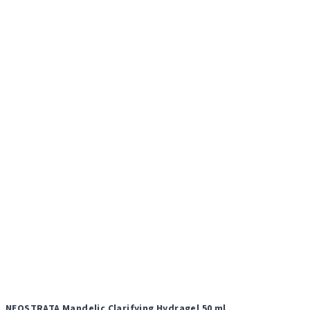
NEOSTRATA Mandelic Clarifying Hydragel 50 ml