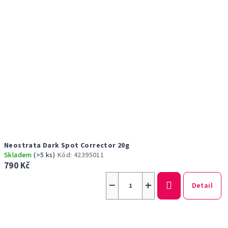
Neostrata Dark Spot Corrector 20g
Skladem
(>5 ks)
Kód:
42395011
790 Kč
−
+
Detail