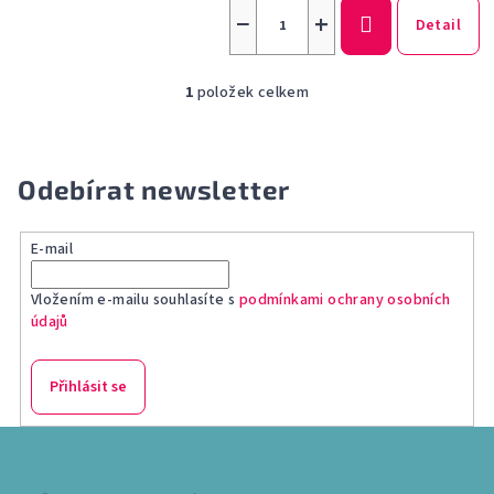
−
+
Detail
1
položek celkem
O
v
l
á
Odebírat newsletter
d
a
E-mail
c
í
Vložením e-mailu souhlasíte s
podmínkami ochrany osobních
p
údajů
r
v
k
Přihlásit se
y
v
Z
ý
á
p