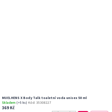
r
p
o
i
d
s
u
p
k
r
t
o
ů
d
u
k
t
ů
MUELHENS X Body Talk toaletní voda unisex 50 ml
Skladem
(>5 ks)
Kód:
35308227
369 Kč