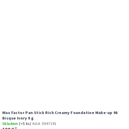
r
p
o
i
d
s
u
p
k
r
t
o
ů
d
u
k
t
ů
Max Factor Pan Stick Rich Creamy Foundation Make-up 96
Bisque Ivory 9 g
Skladem
(>5 ks)
Kód:
5947191