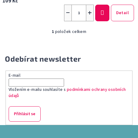
109 Kč
−
+
Detail
1
položek celkem
O
v
l
á
Odebírat newsletter
d
a
E-mail
c
í
Vložením e-mailu souhlasíte s
podmínkami ochrany osobních
p
údajů
r
v
k
Přihlásit se
y
v
Z
ý
á