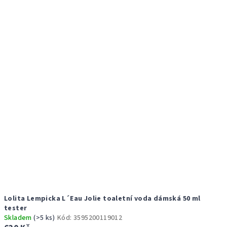
r
p
o
i
d
s
u
p
k
r
t
o
ů
d
u
k
t
ů
Lolita Lempicka L´Eau Jolie toaletní voda dámská 50 ml
tester
Skladem
(>5 ks)
Kód:
3595200119012