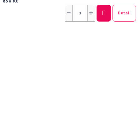
630 Kč
−
+
Detail