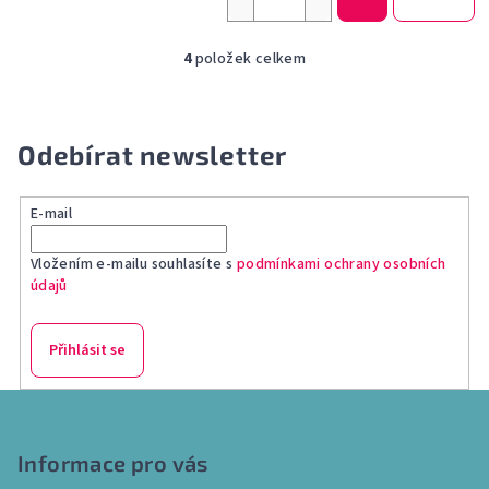
4
položek celkem
O
v
l
á
Odebírat newsletter
d
a
E-mail
c
í
Vložením e-mailu souhlasíte s
podmínkami ochrany osobních
p
údajů
r
v
k
Přihlásit se
y
v
Z
ý
á
p
p
Informace pro vás
i