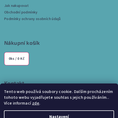
a
s
Jak nakupovat
u
t
Obchodní podmínky
í
Podmínky ochrany osobních údajů
Nákupní košík
0
ks /
0 Kč
Kontakt
Tento web používá soubory cookie. Dalším procházením
info
@
internetparfem.cz
tohoto webu vyjadřujete souhlas s jejich používáním..
603 100 829
Více informací
zde
.
Nastavení