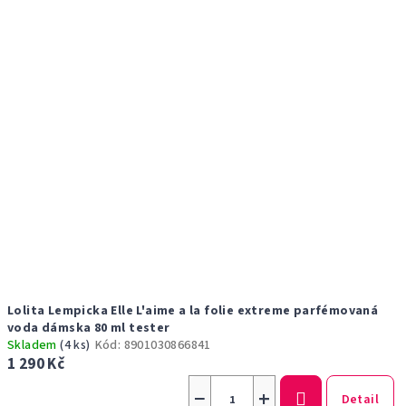
Lolita Lempicka Elle L'aime a la folie extreme parfémovaná
voda dámska 80 ml tester
Skladem
(4 ks)
Kód:
8901030866841
1 290 Kč
−
+
Detail