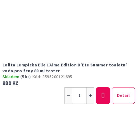
Lolita Lempicka Elle L'Aime Edition D’Ete Summer toaletní
voda pro ženy 80 ml tester
Skladem
(5 ks)
Kód:
3595200121695
980 Kč
−
+
Detail