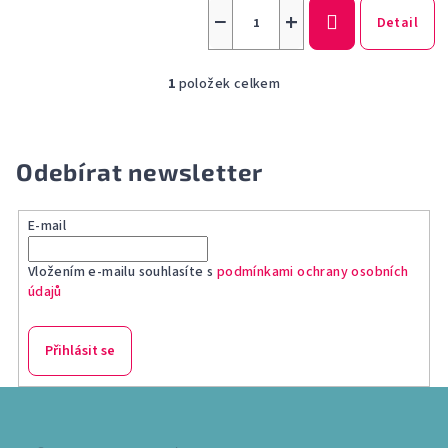
−
+
Detail
1
položek celkem
O
v
l
á
Odebírat newsletter
d
a
E-mail
c
í
Vložením e-mailu souhlasíte s
podmínkami ochrany osobních
p
údajů
r
v
k
Přihlásit se
y
v
Z
ý
á
p