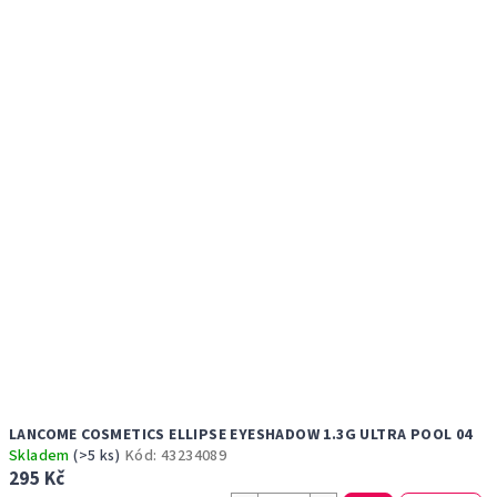
r
p
o
i
d
s
u
p
k
r
t
o
ů
d
u
k
t
ů
LANCOME COSMETICS ELLIPSE EYESHADOW 1.3G ULTRA POOL 04
Skladem
(>5 ks)
Kód:
43234089
295 Kč