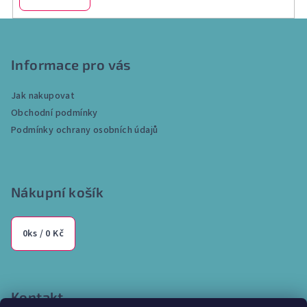
Z
á
p
Informace pro vás
a
Jak nakupovat
t
Obchodní podmínky
í
Podmínky ochrany osobních údajů
Nákupní košík
0
ks /
0 Kč
Kontakt