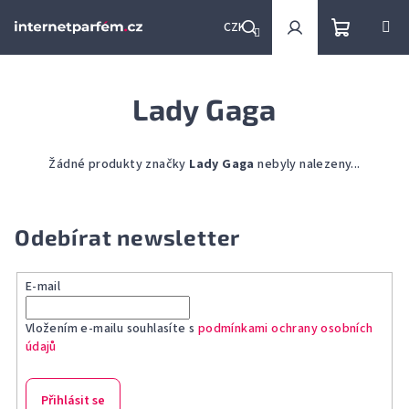
Přejít
na
CZK
obsah
Nákupní
Hledat
Přihlášení
Lady Gaga
košík
Žádné produkty značky
Lady Gaga
nebyly nalezeny...
Odebírat newsletter
E-mail
Vložením e-mailu souhlasíte s
podmínkami ochrany osobních
údajů
Přihlásit se