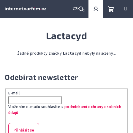
Přejít
na
CZK
obsah
Nákupní
Hledat
Přihlášení
Lactacyd
košík
Žádné produkty značky
Lactacyd
nebyly nalezeny...
Odebírat newsletter
E-mail
Vložením e-mailu souhlasíte s
podmínkami ochrany osobních
údajů
Přihlásit se