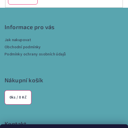
Z
á
p
Informace pro vás
a
Jak nakupovat
t
Obchodní podmínky
í
Podmínky ochrany osobních údajů
Nákupní košík
0
ks /
0 Kč
Kontakt