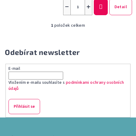
−
+
Detail
1
položek celkem
O
v
l
á
Odebírat newsletter
d
a
E-mail
c
í
Vložením e-mailu souhlasíte s
podmínkami ochrany osobních
p
údajů
r
v
k
Přihlásit se
y
v
Z
ý
á
p