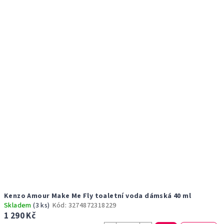
r
p
o
i
d
s
u
p
k
r
t
o
ů
d
u
k
t
ů
Kenzo Amour Make Me Fly toaletní voda dámská 40 ml
Skladem
(3 ks)
Kód:
3274872318229
1 290 Kč