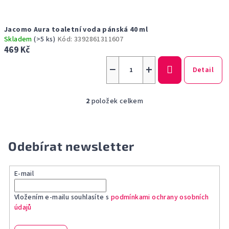
Jacomo Aura toaletní voda pánská 40 ml
Skladem
(>5 ks)
Kód:
3392861311607
469 Kč
−
+
Detail
2
položek celkem
O
v
l
á
Odebírat newsletter
d
a
E-mail
c
í
Vložením e-mailu souhlasíte s
podmínkami ochrany osobních
p
údajů
r
v