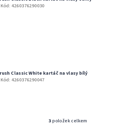
Kód:
4260376290030
ush Classic White kartáč na vlasy bílý
Kód:
4260376290047
3
položek celkem
O
v