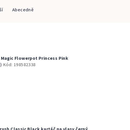
ší
Abecedně
 Magic Flowerpot Princess Pink
)
Kód:
198582338
ush Classic Black kartáč na vlasy černý