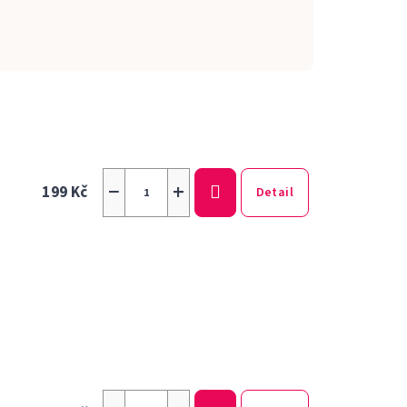
−
+
199 Kč
Detail