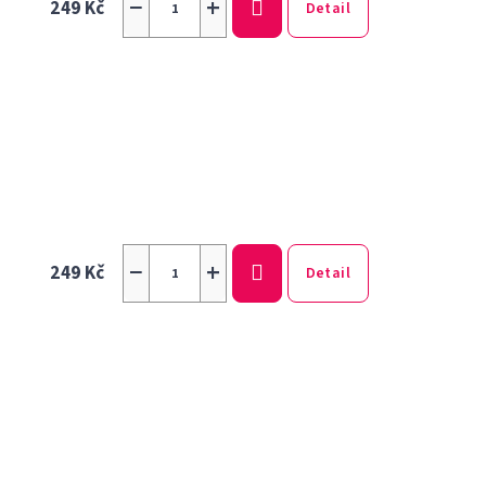
−
+
249 Kč
Detail
−
+
249 Kč
Detail