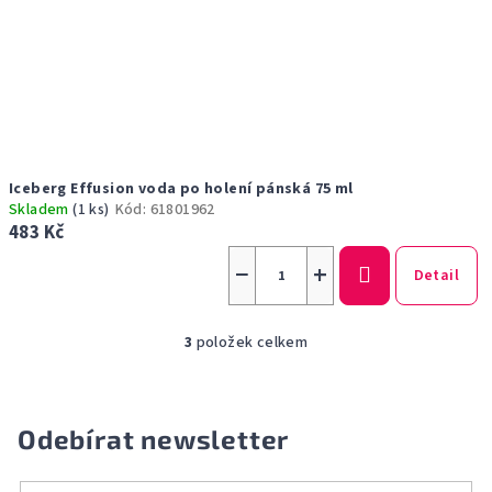
Iceberg Effusion voda po holení pánská 75 ml
Skladem
(1 ks)
Kód:
61801962
483 Kč
−
+
Detail
3
položek celkem
O
v
l
á
Odebírat newsletter
d
a