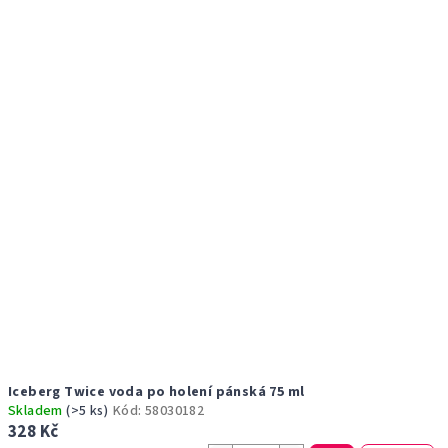
r
p
o
i
d
s
u
p
k
r
t
o
ů
d
u
k
t
ů
Iceberg Twice voda po holení pánská 75 ml
Skladem
(>5 ks)
Kód:
58030182
328 Kč