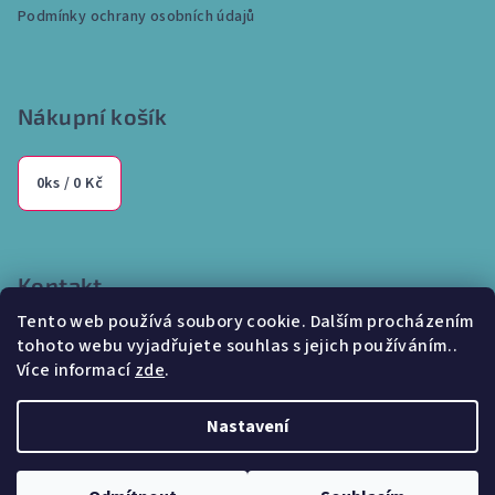
í
Podmínky ochrany osobních údajů
Nákupní košík
0
ks /
0 Kč
Kontakt
Tento web používá soubory cookie. Dalším procházením
info
@
internetparfem.cz
tohoto webu vyjadřujete souhlas s jejich používáním..
603 100 829
Více informací
zde
.
Nastavení
Copyright 2026
Internetparfem.cz
. Všechna práva vyhrazena.