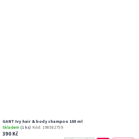
r
p
o
i
d
s
u
p
k
r
t
o
ů
d
u
k
t
ů
GANT Ivy hair & body shampoo 100 ml
Skladem
(1 ks)
Kód:
198582759
390 Kč