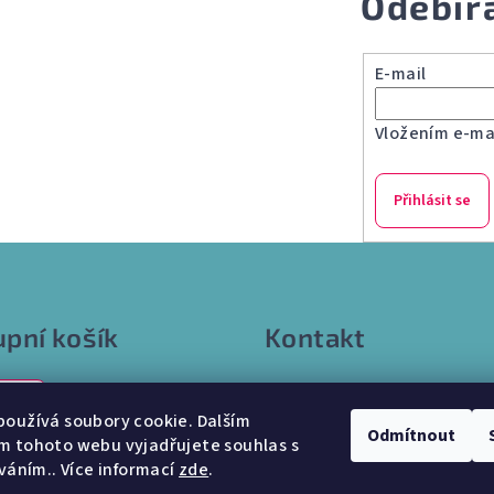
Odebír
á
d
a
E-mail
c
í
Vložením e-mai
p
r
Přihlásit se
v
k
y
v
pní košík
Kontakt
ý
p
info
@
internetparfem.cz
i
0 Kč
603 100 829
oužívá soubory cookie. Dalším
s
Odmítnout
m tohoto webu vyjadřujete souhlas s
u
íváním.. Více informací
zde
.