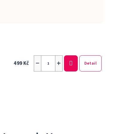
−
+
499 Kč
Detail