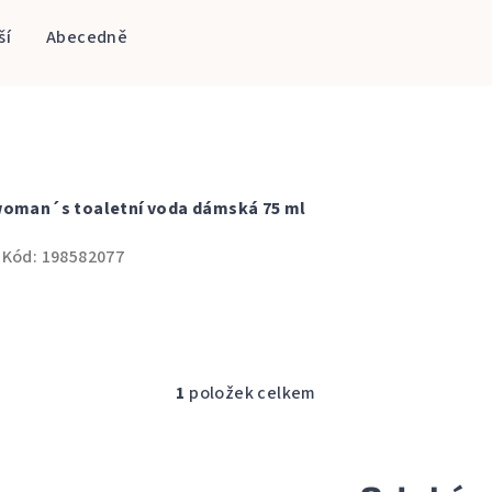
ší
Abecedně
woman´s toaletní voda dámská 75 ml
Kód:
198582077
1
položek celkem
O
v
l