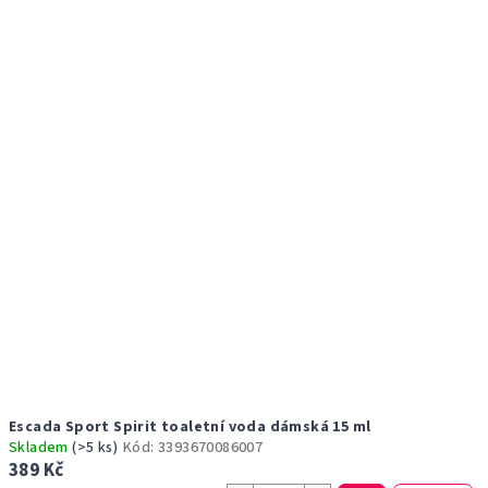
r
p
o
i
d
s
u
p
k
r
t
o
ů
d
u
k
t
ů
Escada Sport Spirit toaletní voda dámská 15 ml
Skladem
(>5 ks)
Kód:
3393670086007
389 Kč