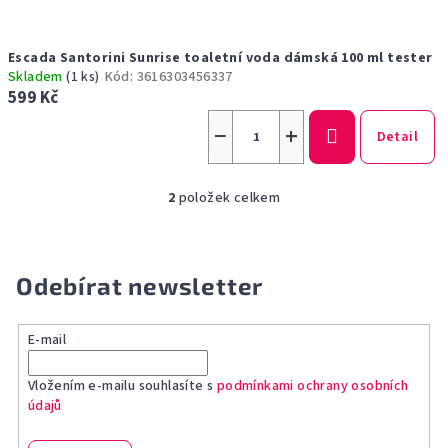
Escada Santorini Sunrise toaletní voda dámská 100 ml tester
Skladem
(1 ks)
Kód:
3616303456337
599 Kč
−
+
Detail
2
položek celkem
O
v
l
á
Odebírat newsletter
d
a
E-mail
c
í
Vložením e-mailu souhlasíte s
podmínkami ochrany osobních
p
údajů
r
v