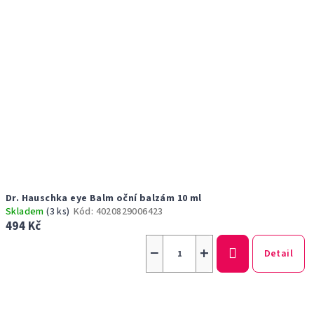
Dr. Hauschka eye Balm oční balzám 10 ml
Skladem
(3 ks)
Kód:
4020829006423
494 Kč
−
+
Detail