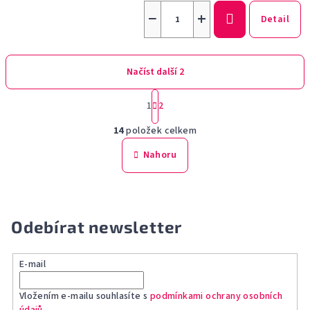
−
+
Detail
Načíst další 2
S
1
2
t
O
r
14
položek celkem
á
v
n
l
Nahoru
k
á
o
d
v
a
á
n
c
Odebírat newsletter
í
í
p
r
E-mail
v
k
Vložením e-mailu souhlasíte s
podmínkami ochrany osobních
údajů