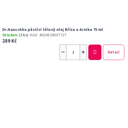
Dr.Hauschka pěstící tělový olej Bříza a Arnika 75 ml
Skladem
(3 ks)
Kód:
4020829007727
289 Kč
−
+
Detail