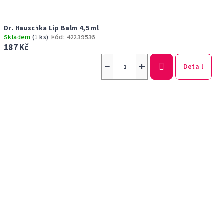
Dr. Hauschka Lip Balm 4,5 ml
Skladem
(1 ks)
Kód:
42239536
187 Kč
−
+
Detail