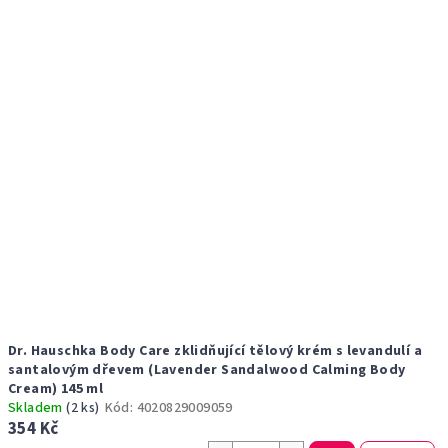
Dr. Hauschka Body Care zklidňující tělový krém s levandulí a
santalovým dřevem (Lavender Sandalwood Calming Body
Cream) 145 ml
Skladem
(2 ks)
Kód:
4020829009059
354 Kč