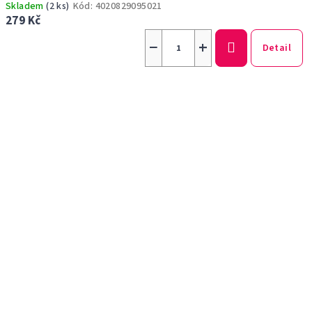
Skladem
(2 ks)
Kód:
4020829095021
279 Kč
−
+
Detail