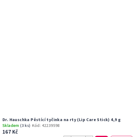
r
p
o
i
d
s
u
p
k
r
t
o
ů
d
u
k
t
ů
Dr. Hauschka Pěstící tyčinka na rty (Lip Care Stick) 4,9 g
Skladem
(3 ks)
Kód:
42239598
167 Kč