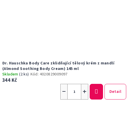
Dr. Hauschka Body Care zklidňující tělový krém z mandlí
(Almond Soothing Body Cream) 145 ml
Skladem
(2 ks)
Kód:
4020829009097
344 Kč
−
+
Detail