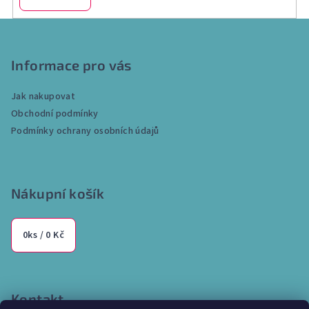
Z
á
p
Informace pro vás
a
Jak nakupovat
t
Obchodní podmínky
í
Podmínky ochrany osobních údajů
Nákupní košík
0
ks /
0 Kč
Kontakt