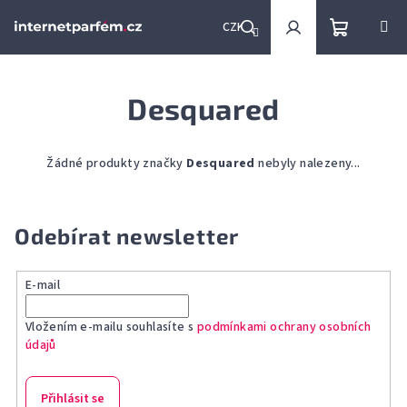
Přejít
na
CZK
obsah
Nákupní
Hledat
Přihlášení
Desquared
košík
Žádné produkty značky
Desquared
nebyly nalezeny...
Odebírat newsletter
E-mail
Vložením e-mailu souhlasíte s
podmínkami ochrany osobních
údajů
Přihlásit se