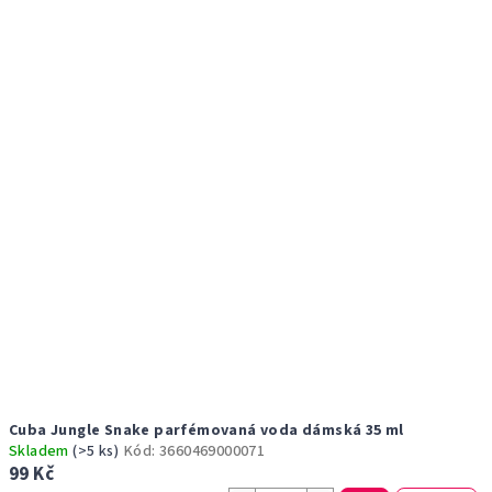
r
p
o
i
d
s
u
p
k
r
t
o
ů
d
u
k
t
ů
Cuba Jungle Snake parfémovaná voda dámská 35 ml
Skladem
(>5 ks)
Kód:
3660469000071
99 Kč