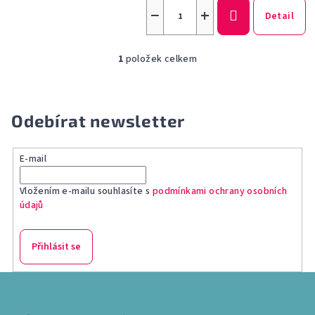
−
+
Detail
1
položek celkem
O
v
l
á
Odebírat newsletter
d
a
E-mail
c
í
Vložením e-mailu souhlasíte s
podmínkami ochrany osobních
p
údajů
r
v
k
Přihlásit se
y
v
Z
ý
á
p