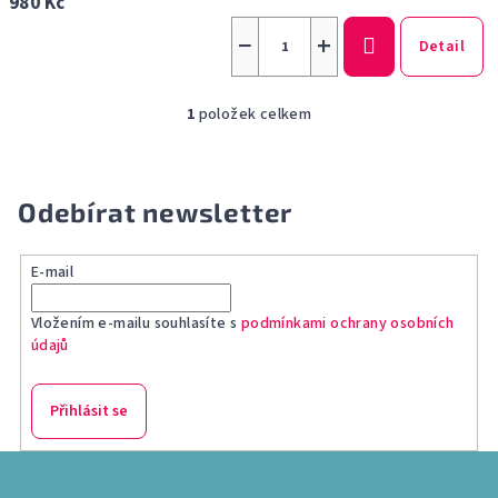
980 Kč
−
+
Detail
1
položek celkem
O
v
l
á
Odebírat newsletter
d
a
E-mail
c
í
Vložením e-mailu souhlasíte s
podmínkami ochrany osobních
p
údajů
r
v
k
Přihlásit se
y
v
Z
ý
á