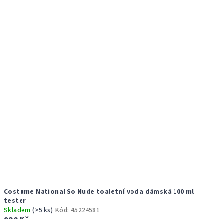
r
p
o
i
d
s
u
p
k
r
t
o
ů
d
u
k
t
ů
Costume National So Nude toaletní voda dámská 100 ml
tester
Skladem
(>5 ks)
Kód:
45224581