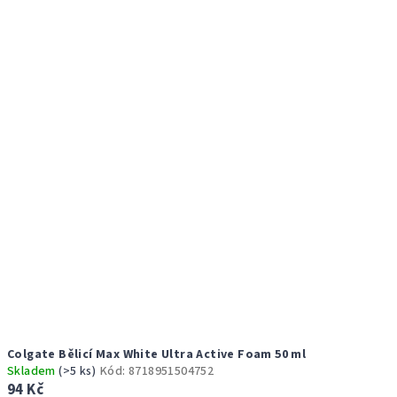
Colgate Bělicí Max White Ultra Active Foam 50 ml
Skladem
(>5 ks)
Kód:
8718951504752
94 Kč