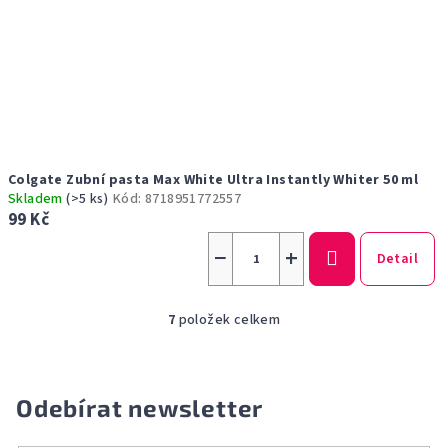
Colgate Zubní pasta Max White Ultra Instantly Whiter 50 ml
Skladem
(>5 ks)
Kód:
8718951772557
99 Kč
−
+
Detail
7
položek celkem
O
v
l
á
Odebírat newsletter
d
a