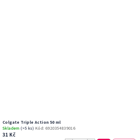
r
p
o
i
d
s
u
p
k
r
t
o
ů
d
u
k
t
ů
Colgate Triple Action 50 ml
Skladem
(>5 ks)
Kód:
6920354839016
31 Kč