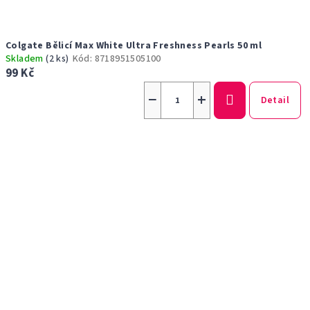
Colgate Bělicí Max White Ultra Freshness Pearls 50 ml
Skladem
(2 ks)
Kód:
8718951505100
99 Kč
−
+
Detail