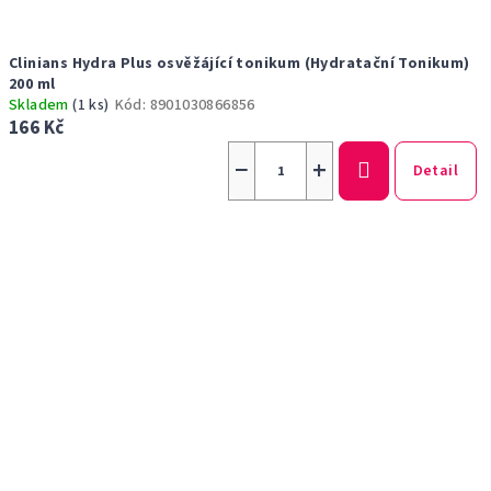
Clinians Hydra Plus osvěžájící tonikum (Hydratační Tonikum)
200 ml
Skladem
(1 ks)
Kód:
8901030866856
166 Kč
−
+
Detail