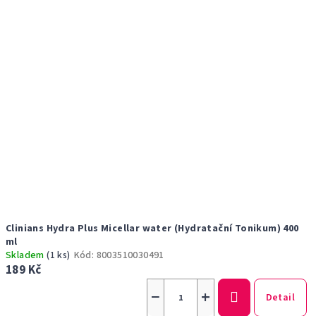
Clinians Hydra Plus Micellar water (Hydratační Tonikum) 400
ml
Skladem
(1 ks)
Kód:
8003510030491
189 Kč
−
+
Detail