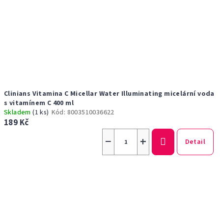
Clinians Vitamina C Micellar Water Illuminating micelární voda
s vitamínem C 400 ml
Skladem
(1 ks)
Kód:
8003510036622
189 Kč
−
+
Detail