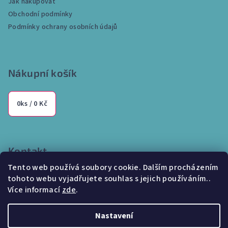
Jak nakupovat
u
t
Obchodní podmínky
í
Podmínky ochrany osobních údajů
Nákupní košík
0
ks /
0 Kč
Kontakt
Tento web používá soubory cookie. Dalším procházením
info
@
internetparfem.cz
tohoto webu vyjadřujete souhlas s jejich používáním..
603 100 829
Více informací
zde
.
Nastavení