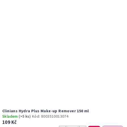
r
p
o
i
d
s
u
p
k
r
t
o
ů
d
u
k
t
ů
Clinians Hydra Plus Make-up Remover 150 ml
Skladem
(>5 ks)
Kód:
8003510013074
109 Kč