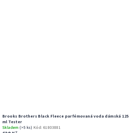
r
p
o
i
d
s
u
p
k
r
t
o
ů
d
u
k
t
ů
Brooks Brothers Black Fleece parfémovaná voda dámská 125
ml Tester
Skladem
(>5 ks)
Kód:
61803881