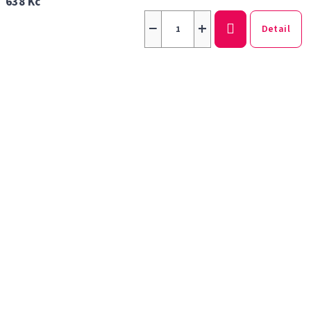
638 Kč
−
+
Detail