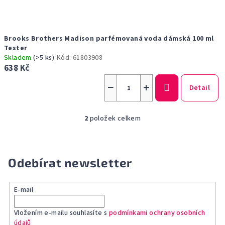
Brooks Brothers Madison parfémovaná voda dámská 100 ml
Tester
Skladem
(>5 ks)
Kód:
61803908
638 Kč
−
+
Detail
2
položek celkem
O
v
l
á
Odebírat newsletter
d
a
E-mail
c
í
Vložením e-mailu souhlasíte s
podmínkami ochrany osobních
p
údajů