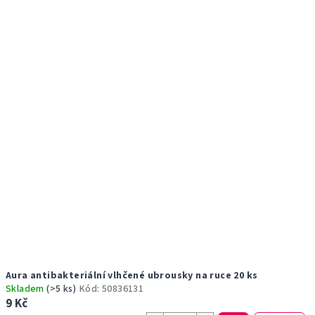
r
p
o
i
d
s
u
p
k
r
t
o
ů
d
u
k
t
ů
Aura antibakteriální vlhčené ubrousky na ruce 20 ks
Skladem
(>5 ks)
Kód:
50836131
9 Kč