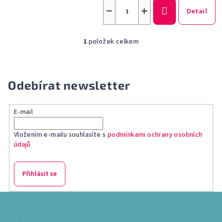
−
+
Detail
1
položek celkem
O
v
l
á
Odebírat newsletter
d
a
E-mail
c
í
Vložením e-mailu souhlasíte s
podmínkami ochrany osobních
p
údajů
r
v
k
Přihlásit se
y
v
Z
ý
á
p