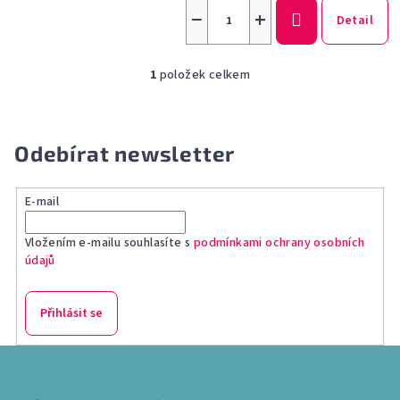
−
+
Detail
1
položek celkem
O
v
l
á
Odebírat newsletter
d
a
E-mail
c
í
Vložením e-mailu souhlasíte s
podmínkami ochrany osobních
p
údajů
r
v
k
Přihlásit se
y
v
Z
ý
á
p