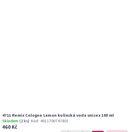
r
p
o
i
d
s
u
p
k
r
t
o
ů
d
u
k
t
ů
4711 Remix Cologne Lemon kolínská voda unisex 100 ml
Skladem
(2 ks)
Kód:
4011700747801
460 Kč