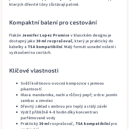
kterých dřevité tóny zůstávají patrné.
Kompaktní balení pro cestování
Flakón
Jennifer Lopez Promise
v klasickém designu je
dostupný jako
30 ml rozprašovač
, který je praktický do
kabelky a
TSA kompatibilní
. Malý formát usnadní nošení i
vyzkoušení na cestách.
Klíčové vlastnosti
Svěží květinovo‑ovocná kompozice s jemnou
pikantností
Hlava: mandarinka, nashi a růžový pepř; srdce: jasmín
sambac a zimolez
Dřevitý základ s ambrou pro teplý a stálý závěr
Výdrž přibližně 4–8 hodin díky koncentraci
parfémované vody
Praktický
30 ml
rozprašovač,
TSA kompatibilní
pro