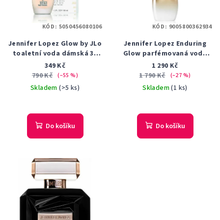
KÓD:
5050456080106
KÓD:
9005800362934
Jennifer Lopez Glow by JLo
Jennifer Lopez Enduring
toaletní voda dámská 30
Glow parfémovaná voda
ml
dámská 100 ml tester
349 Kč
1 290 Kč
790 Kč
1 790 Kč
(–55 %)
(–27 %)
Skladem
(>5 ks)
Skladem
(1 ks)
Do košíku
Do košíku