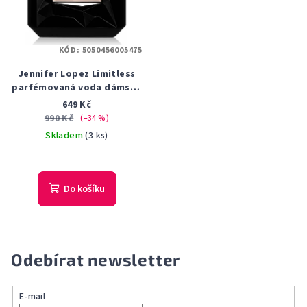
KÓD:
5050456005475
Jennifer Lopez Limitless
parfémovaná voda dámská
30 ml
649 Kč
990 Kč
(–34 %)
Skladem
(3 ks)
Do košíku
Odebírat newsletter
E-mail