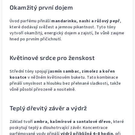
Okamžitý první dojem
Úvod parfému přináší
mandarinku, nashi a růžový pepř
,
které dodávají svěžest a jemnou pikantnost. Tyto tóny
vytvoří okamžitý, energický dojem a zajistí, že vůně zaujme
hned po prvním přičichnutí.
Květinové srdce pro ženskost
Střední tóny spojují
jasmín sambac, zimolez a kořen
kosatce
v něžném květinovém buketu. Tato kombinace
přináší smyslnost a hloubku bez přehnané sladkosti, takže
vůně působí přirozeně a nositelně.
Teplý dřevitý závěr a výdrž
Základ tvoří
ambra, kašmírové a santalové dřevo
, které
poskytují teplý a dlouhotrvající závěr. Koncentrace
parfémované vody přináší
výdrž přibližně 4–8 hodin
, při