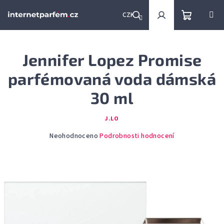
Přejít
na
CZK
obsah
Nákupní
Hledat
Přihlášení
Jennifer Lopez Promise
košík
parfémovaná voda dámská
30 ml
J.LO
Průměrné
Neohodnoceno
Podrobnosti hodnocení
hodnocení
produktu
je
0,0
z
5
hvězdiček.