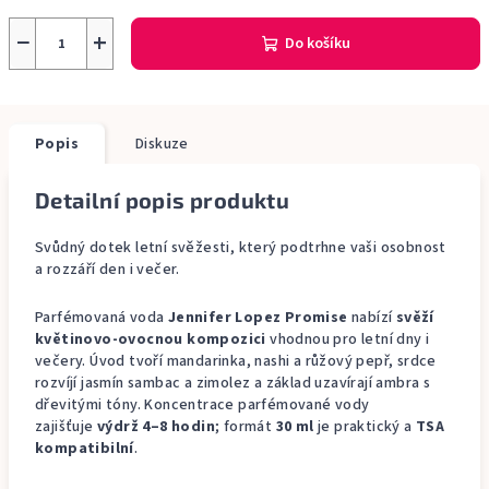
−
+
Do košíku
Popis
Diskuze
Detailní popis produktu
Svůdný dotek letní svěžesti, který podtrhne vaši osobnost
a rozzáří den i večer.
Parfémovaná voda
Jennifer Lopez Promise
nabízí
svěží
květinovo‑ovocnou kompozici
vhodnou pro letní dny i
večery. Úvod tvoří mandarinka, nashi a růžový pepř, srdce
rozvíjí jasmín sambac a zimolez a základ uzavírají ambra s
dřevitými tóny. Koncentrace parfémované vody
zajišťuje
výdrž 4–8 hodin
; formát
30 ml
je praktický a
TSA
kompatibilní
.