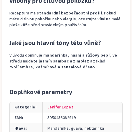
vhodný pro citlivou pokožku?
Receptura má
standardní bezpečnostní profil
. Pokud
máte citlivou pokožku nebo alergie, otestujte vůni na malé
ploše kůže před pravidelným používáním.
Jaké jsou hlavní tóny této vůně?
V úvodu dominuje
mandarinka, nashi a růžový pepř
, ve
středu najdete
jasmín sambac a zimolez
a základ
tvoří
ambra, kašmírové a santalové dřevo
.
Doplňkové parametry
Kategorie
:
Jenifer Lopez
EAN
:
5050456082919
Hlava
:
Mandarinka, guava, nektarinka