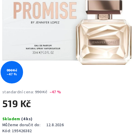
990 Kč
–47 %
standardní cena:
990 Kč
–47 %
519 Kč
Měrná
Skladem
(4 ks)
cena:
Můžeme doručit do:
12.8.2026
Kód:
195426382