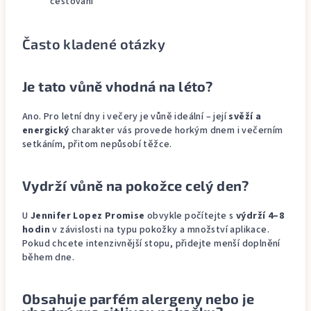
cestování
Často kladené otázky
Je tato vůně vhodná na léto?
Ano. Pro letní dny i večery je vůně ideální – její
svěží a
energický
charakter vás provede horkým dnem i večerním
setkáním, přitom nepůsobí těžce.
Vydrží vůně na pokožce celý den?
U
Jennifer Lopez Promise
obvykle počítejte s
výdrží 4–8
hodin
v závislosti na typu pokožky a množství aplikace.
Pokud chcete intenzivnější stopu, přidejte menší doplnění
během dne.
Obsahuje parfém alergeny nebo je