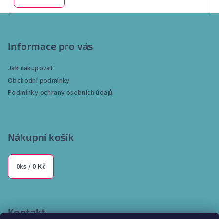
Z
á
p
Informace pro vás
a
Jak nakupovat
t
Obchodní podmínky
í
Podmínky ochrany osobních údajů
Nákupní košík
0
ks /
0 Kč
Kontakt