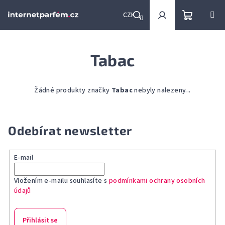
Přejít
na
CZK
obsah
Nákupní
Hledat
Přihlášení
Tabac
košík
Žádné produkty značky
Tabac
nebyly nalezeny...
Odebírat newsletter
E-mail
Vložením e-mailu souhlasíte s
podmínkami ochrany osobních
údajů
Přihlásit se